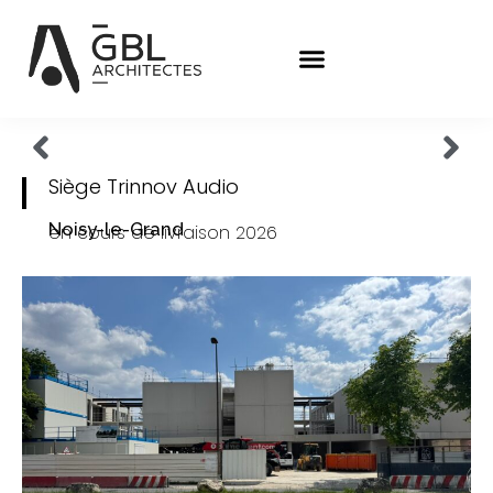
Siège Trinnov Audio
Noisy-le-Grand
en cours de livraison 2026