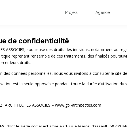
Projets
Agence
ue de confidentialité
SSOCIES, soucieuse des droits des individus, notamment au regard
itique reprenant l’ensemble de ces traitements, des finalités poursuiv
rcer leurs droits.
 des données personnelles, nous vous invitons à consulter le site de 
isation est la seule opposable pendant toute la durée d’utilisation du s
OIEZ, ARCHITECTES ASSOCIES – www.gbl-architectes.com
nt le siège social est situé au 10 rue Marcel d’assault, 59700 M