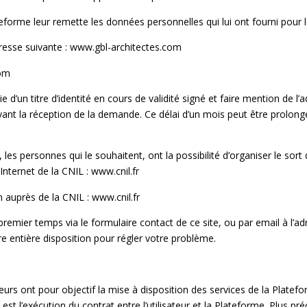
lateforme leur remette les données personnelles qui lui ont fourni pou
dresse suivante : www.gbl-architectes.com
com
n titre d’identité en cours de validité signé et faire mention de l’ad
nt la réception de la demande. Ce délai d’un mois peut être prolong
les personnes qui le souhaitent, ont la possibilité d’organiser le sor
Internet de la CNIL : www.cnil.fr
n auprès de la CNIL : www.cnil.fr
er temps via le formulaire contact de ce site, ou par email à l’adr
 entière disposition pour régler votre problème.
urs ont pour objectif la mise à disposition des services de la Platefo
t l’exécution du contrat entre l’utilisateur et la Plateforme. Plus préc