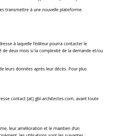
r les transmettre à une nouvelle plateforme.
resse à laquelle l’éditeur pourra contacter le
é de deux mois si la complexité de la demande et/ou
t de leurs données après leur décès. Pour plus
esse contact [at] gbl-architectes.com, avant toute
rme, leur amélioration et le maintien d’un
isément, les utilisations sont les suivantes :