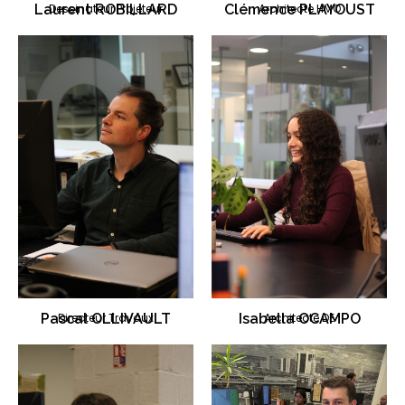
Laurent ROBILLARD
Dessinateur Projeteur
Clémence PLAYOUST
Architecte HMO
Pascal OLLIVAULT
Directeur Travaux
Isabella OCAMPO
Architecte DE