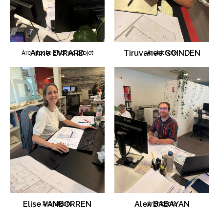
Architecte chef de projet
Anne EVRARD
Tiruvanee GOINDEN
Architecte
Elise VANBORREN
Architecte
Alex BABAYAN
Architecte