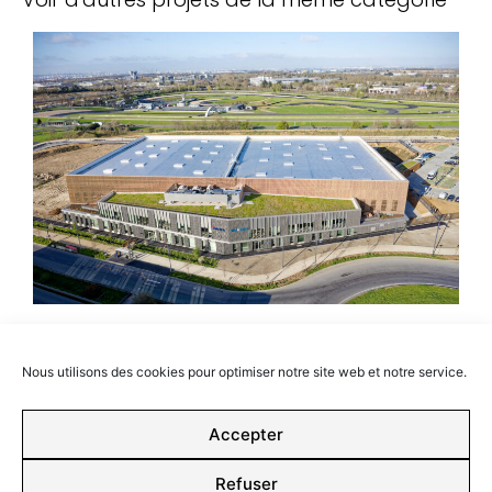
Hero Parc
Tremblay-en-France -
Barjane
Nous utilisons des cookies pour optimiser notre site web et notre service.
Accepter
Retour aux projets
Refuser